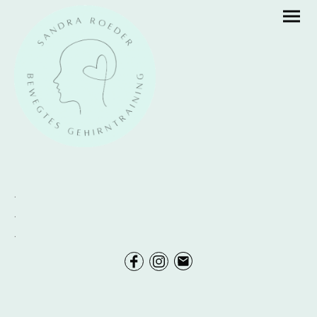
.
.
.